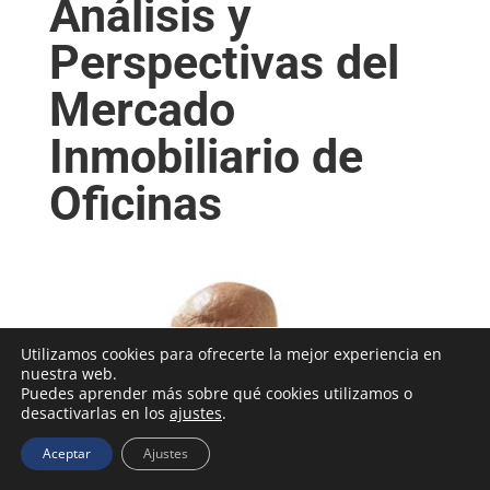
Análisis y
Perspectivas del
Mercado
Inmobiliario de
Oficinas
Utilizamos cookies para ofrecerte la mejor experiencia en
nuestra web.
Puedes aprender más sobre qué cookies utilizamos o
desactivarlas en los
ajustes
.
Aceptar
Ajustes