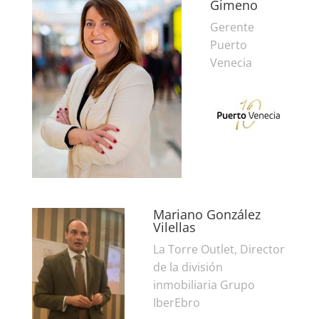
Gimeno
Gerente
Puerto
Venecia
Mariano González
Vilellas
La Torre Outlet, Director
de la división
inmobiliaria Grupo
IberEbro