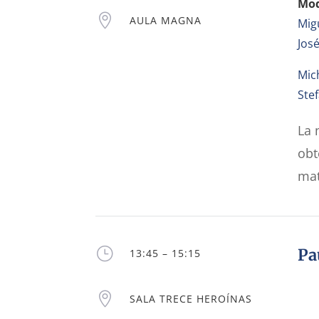
Mod

AULA MAGNA
Mig
Jos
Mich
Ste
La 
obt
mat
}
Pa
13:45 – 15:15

SALA TRECE HEROÍNAS