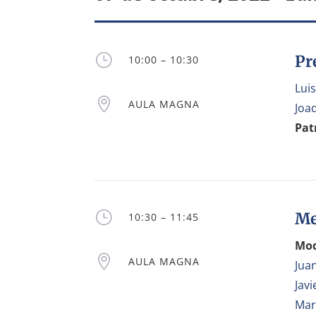
}
Pr
10:00 – 10:30
Lui

AULA MAGNA
Joa
Pat
}
Me
10:30 – 11:45
Mod

AULA MAGNA
Juan
Jav
Mar