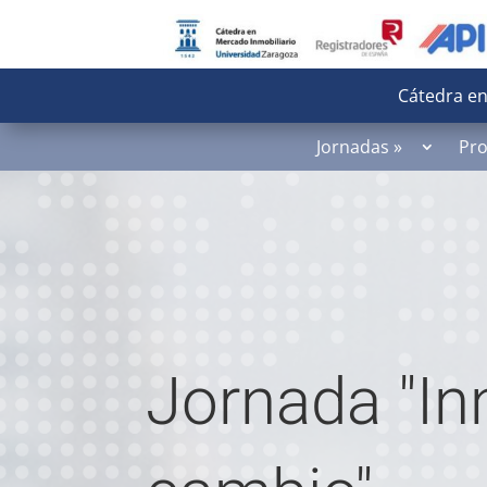
Cátedra en
Jornadas »
Pr
Jornada "In