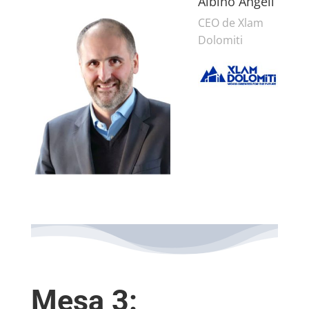
Albino Angeli
CEO de Xlam
Dolomiti
Mesa 3: